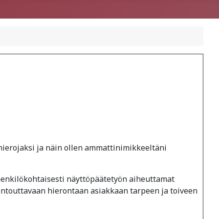
ierojaksi ja näin ollen ammattinimikkeeltäni
in henkilökohtaisesti näyttöpäätetyön aiheuttamat
entouttavaan hierontaan asiakkaan tarpeen ja toiveen