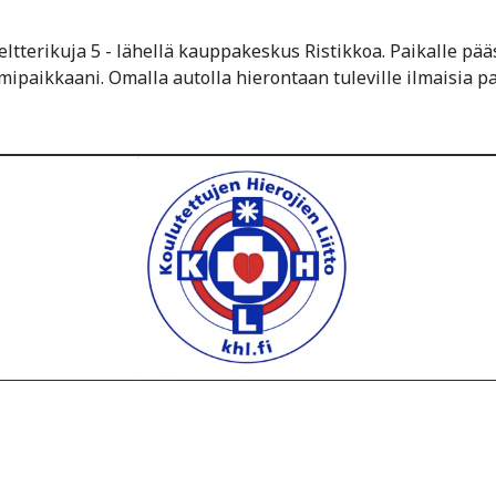
ltterikuja 5 - lähellä kauppakeskus Ristikkoa. Paikalle pääs
imipaikkaani. Omalla autolla hierontaan tuleville ilmaisia p