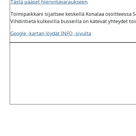
Tästä pääset hierontavaraukseen
.
Toimipaikkani sijaitsee keskellä Konalaa osoitteessa Se
Vihdintietä kulkevilla busseilla on kätevät yhteydet to
Google -kartan löydät INFO -sivulta