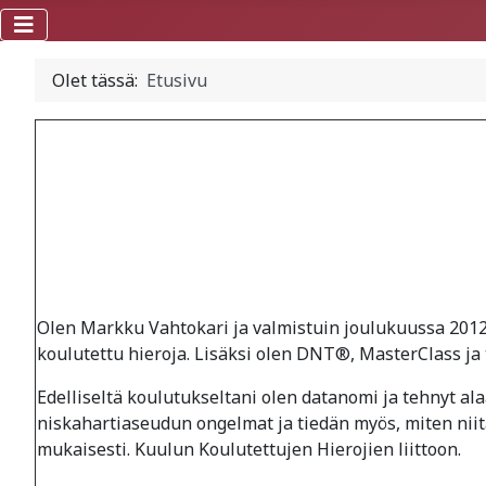
Olet tässä:
Etusivu
Olen Markku Vahtokari ja valmistuin joulukuussa 2012
koulutettu hieroja. Lisäksi olen DNT®, MasterClass ja
Edelliseltä koulutukseltani olen datanomi ja tehnyt alaa
niskahartiaseudun ongelmat ja tiedän myös, miten nii
mukaisesti. Kuulun Koulutettujen Hierojien liittoon.