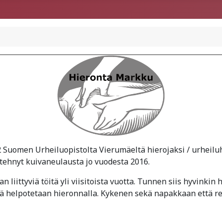
 Suomen Urheiluopistolta Vierumäeltä hierojaksi / urheiluh
 tehnyt kuivaneulausta jo vuodesta 2016.
n liittyviä töitä yli viisitoista vuotta. Tunnen siis hyvink
tä helpotetaan hieronnalla. Kykenen sekä napakkaan että r